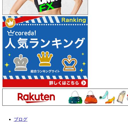
ト
ラ
マ
ン
ノ
ス
タ
ル
ジ
ッ
ク
ヒ
ー
ロ
ー
ズ
に
ブログ