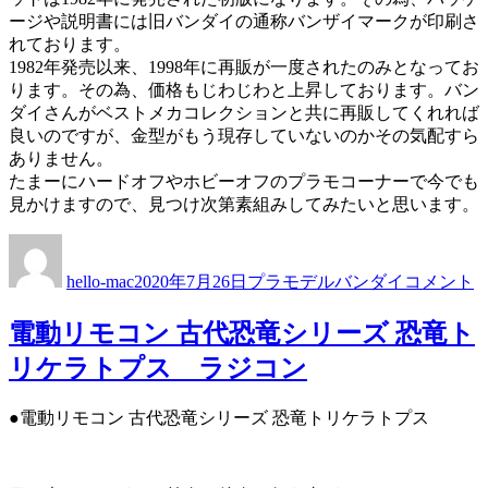
に
ージや説明書には旧バンダイの通称バンザイマークが印刷さ
れております。
1982年発売以来、1998年に再販が一度されたのみとなってお
ります。その為、価格もじわじわと上昇しております。バン
ダイさんがベストメカコレクションと共に再販してくれれば
良いのですが、金型がもう現存していないのかその気配すら
ありません。
たまーにハードオフやホビーオフのプラモコーナーで今でも
見かけますので、見つけ次第素組みしてみたいと思います。
投
投
カ
タ
六
稿
稿
テ
グ
神
hello-mac
2020年7月26日
プラモデル
バンダイ
コメント
者
日:
ゴ
合
リ
体
電動リモコン 古代恐竜シリーズ 恐竜ト
ー
ゴ
ッ
リケラトプス ラジコン
ド
マ
●電動リモコン 古代恐竜シリーズ 恐竜トリケラトプス
ー
ズ
バ