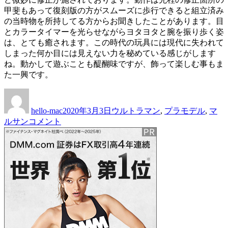
甲斐もあって復刻版の方がスムーズに歩行できると組立済み
の当時物を所持してる方からお聞きしたことがあります。目
とカラータイマーを光らせながらヨタヨタと腕を振り歩く姿
は、とても癒されます。この時代の玩具には現代に失われて
しまった何か目には見えない力を秘めている感じがします
ね。動かして遊ぶことも醍醐味ですが、飾って楽しむ事もま
た一興です。
投
投
カ
稿
稿
テ
hello-mac
2020年3月3日
ウルトラマン
,
プラモデル
,
マ
者
日:
ゴ
マ
ルサン
コメント
リ
ル
ー
サ
ン
プ
ラ
モ
デ
ル
ウ
ル