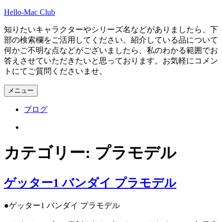
コ
Hello-Mac Club
ン
知りたいキャラクターやシリーズ名などがありましたら、下
テ
部の検索欄をご活用してください。紹介している品について
ン
何かご不明な点などがございましたら、私のわかる範囲でお
ツ
答えさせていただきたいと思っております。お気軽にコメン
へ
トにてご質問くださいませ。
ス
キ
メニュー
ッ
プ
ブログ
Instagram
カテゴリー:
プラモデル
ゲッター1 バンダイ プラモデル
●ゲッター1 バンダイ プラモデル