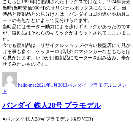
こちらは1999年に復刻されたボックスではなく、1974年発売
当時(当時売価900円)のオリジナルボックスになります。当
時品と復刻品との見分け方は、バンダイロゴの違いやJANコ
ードの有無などによって見分けられます。
当時品にはモーター動力による歩行ギミックがあったのです
が、復刻品はそれらのギミックがオミットされてしまいまし
た。
今でも復刻品は、リサイクルショップや古い模型店にて見か
ける事も多く、ゲッターロボ以外のマジンガーなどもちらほ
ら見かけます。いつかは復刻品にモーターを組み込み、歩か
せてみたいものです。
投
投
カ
ゲ
稿
稿
テ
ッ
hello-mac
2021年1月30日
バンダイ
,
プラモデル
コメン
者
日:
ゴ
タ
ト
リ
ー
1
ー
バンダイ 鉄人28号 プラモデル
バ
ン
ダ
●バンダイ 鉄人28号 プラモデル (復刻VER)
イ
プ