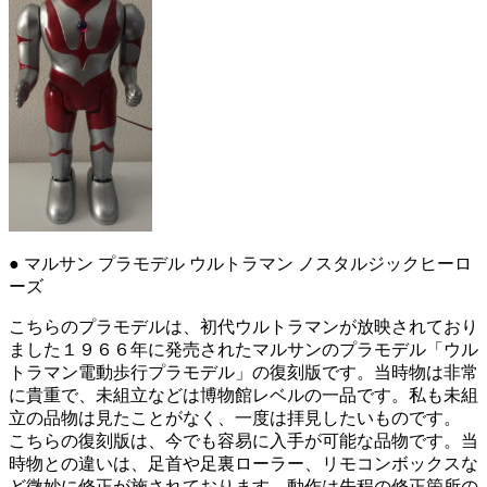
ー
ズ
恐
竜
ト
リ
ケ
ラ
ト
プ
ス
● マルサン プラモデル ウルトラマン ノスタルジックヒーロ
ラ
ーズ
ジ
コ
こちらのプラモデルは、初代ウルトラマンが放映されており
ン
ました１９６６年に発売されたマルサンのプラモデル「ウル
に
トラマン電動歩行プラモデル」の復刻版です。当時物は非常
に貴重で、未組立などは博物館レベルの一品です。私も未組
立の品物は見たことがなく、一度は拝見したいものです。
こちらの復刻版は、今でも容易に入手が可能な品物です。当
時物との違いは、足首や足裏ローラー、リモコンボックスな
ど微妙に修正が施されております。動作は先程の修正箇所の