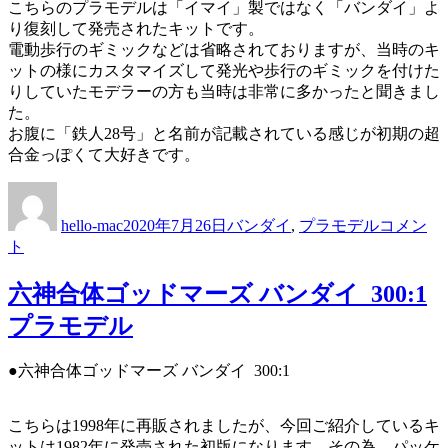
こちらのプラモデルは「イマイ」製ではなく「バンダイ」よ
ラ
り復刻して発売されたキットです。
モ
電動歩行のギミックなどは省略されておりますが、当時のキ
デ
ットの様にカスタマイズして発光や歩行のギミックを付けた
ル
りしていたモデラーの方も当時は非常に多かったと聞きまし
に
た。
お腹に「鉄人28号」と名前が記載されている感じが初期の超
合金っぽくて大好きです。
投
投
カ
バ
稿
稿
テ
ン
hello-mac
2020年7月26日
バンダイ
,
プラモデル
コメン
者
日:
ゴ
ダ
ト
リ
イ
ー
鉄
六神合体ゴッドマーズ バンダイ 300:1
人
28
プラモデル
号
プ
●六神合体ゴッドマーズ バンダイ 300:1
ラ
モ
デ
こちらは1998年に再販されましたが、今回ご紹介しているキ
ル
ットは1982年に発売された初版になります。その為、パッケ