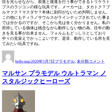
目を光らせながら、前進と後進を行う事ができるトリケラト
ン
プスのラジコンの様な玩具です。メーカーは、タカトク？ブ
ダ
ルマァク？マスダヤ？本体に刻印がないため判明しません。
イ
300:1
この他にもティラノサウルスがラインナップされていた事ま
プ
では分かるのですが、そこから先は全く分かりません。私の
ラ
所持している個体は残念ながら動作しない物の為、往年の動
モ
きを見る事が出来ません。フォルムもどっしりとしており
デ
中々の見栄えでかっこよいです。是非、動作している所を見
ル
てみたい玩具ですね。
に
投
投
カ
電
稿
稿
テ
動
hello-mac
2020年5月7日
プラモデル
,
未分類
コメント
者
日:
ゴ
リ
リ
モ
マルサン プラモデル ウルトラマン ノ
ー
コ
ン
スタルジックヒーローズ
古
代
恐
竜
シ
リ