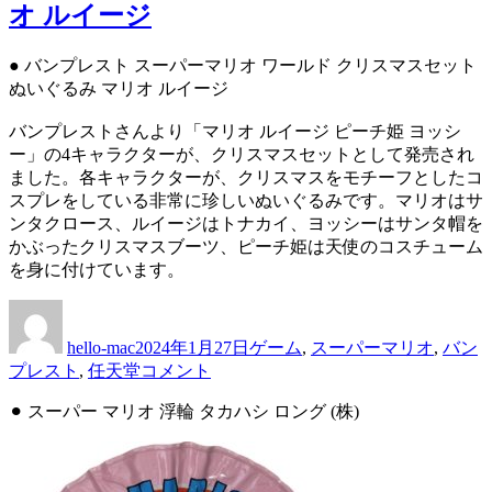
オ ルイージ
モ
ン
ス
● バンプレスト スーパーマリオ ワールド クリスマスセット
タ
ぬいぐるみ マリオ ルイージ
ー
バンプレストさんより「マリオ ルイージ ピーチ姫 ヨッシ
ハ
ー」の4キャラクターが、クリスマスセットとして発売され
ー
ました。各キャラクターが、クリスマスをモチーフとしたコ
ト
スプレをしている非常に珍しいぬいぐるみです。マリオはサ
ゴ
ンタクロース、ルイージはトナカイ、ヨッシーはサンタ帽を
ー
かぶったクリスマスブーツ、ピーチ姫は天使のコスチューム
ル
を身に付けています。
ド
ソ
投
投
カ
ウ
稿
稿
テ
ル
hello-mac
2024年1月27日
ゲーム
,
スーパーマリオ
,
バン
者
日:
ゴ
シ
バ
プレスト
,
任天堂
コメント
リ
ル
ン
ー
バ
⚫︎ スーパー マリオ 浮輪 タカハシ ロング (株)
プ
ー
レ
ポ
ス
ケ
ト