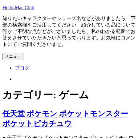
コ
Hello-Mac Club
ン
知りたいキャラクターやシリーズ名などがありましたら、下
テ
部の検索欄をご活用してください。紹介している品について
ン
何かご不明な点などがございましたら、私のわかる範囲でお
ツ
答えさせていただきたいと思っております。お気軽にコメン
へ
トにてご質問くださいませ。
ス
キ
メニュー
ッ
プ
ブログ
Instagram
カテゴリー:
ゲーム
任天堂 ポケモン ポケットモンスター
ポケットピカチュウ
● 任天堂 ポケモン ポケットモンスター ポケットピカチュウ