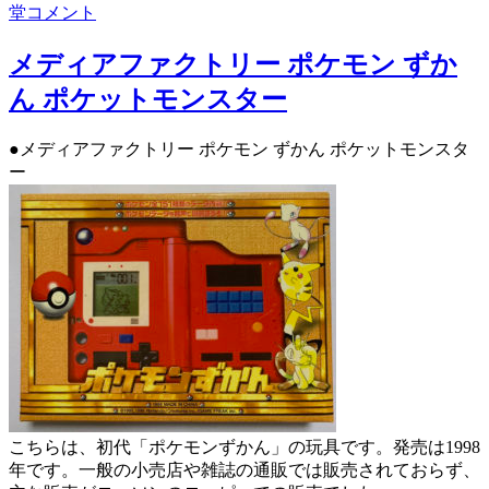
ぐ
に
堂
コメント
リ
る
ー
み
メディアファクトリー ポケモン ずか
マ
ん ポケットモンスター
リ
オ
ル
●メディアファクトリー ポケモン ずかん ポケットモンスタ
イ
ー
ー
ジ
に
こちらは、初代「ポケモンずかん」の玩具です。発売は1998
年です。一般の小売店や雑誌の通販では販売されておらず、