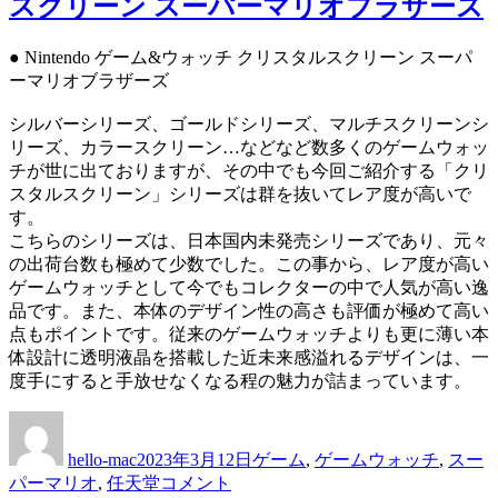
スクリーン スーパーマリオブラザーズ
&
ウ
ォ
● Nintendo ゲーム&ウォッチ クリスタルスクリーン スーパ
ッ
ーマリオブラザーズ
チ
ス
シルバーシリーズ、ゴールドシリーズ、マルチスクリーンシ
ー
リーズ、カラースクリーン…などなど数多くのゲームウォッ
パ
チが世に出ておりますが、その中でも今回ご紹介する「クリ
ー
スタルスクリーン」シリーズは群を抜いてレア度が高いで
カ
す。
ラ
こちらのシリーズは、日本国内未発売シリーズであり、元々
ー
の出荷台数も極めて少数でした。この事から、レア度が高い
ス
ゲームウォッチとして今でもコレクターの中で人気が高い逸
ピ
品です。また、本体のデザイン性の高さも評価が極めて高い
ッ
点もポイントです。従来のゲームウォッチよりも更に薄い本
ト
体設計に透明液晶を搭載した近未来感溢れるデザインは、一
ボ
度手にすると手放せなくなる程の魅力が詰まっています。
ー
投
投
カ
ル
稿
稿
テ
ス
hello-mac
2023年3月12日
ゲーム
,
ゲームウォッチ
,
スー
者
日:
ゴ
パ
Nintendo
パーマリオ
,
任天堂
コメント
リ
ー