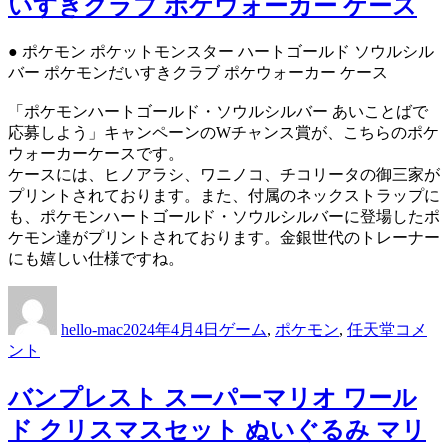
いすきクラブ ポケウォーカー ケース
ウ
ォ
● ポケモン ポケットモンスター ハートゴールド ソウルシル
ッ
バー ポケモンだいすきクラブ ポケウォーカー ケース
チ
バ
「ポケモンハートゴールド・ソウルシルバー あいことばで
ー
応募しよう」キャンペーンのWチャンス賞が、こちらのポケ
ミ
ウォーカーケースです。
ン
ケースには、ヒノアラシ、ワニノコ、チコリータの御三家が
に
プリントされております。また、付属のネックストラップに
も、ポケモンハートゴールド・ソウルシルバーに登場したポ
ケモン達がプリントされております。金銀世代のトレーナー
にも嬉しい仕様ですね。
投
投
カ
ポ
稿
稿
テ
ケ
hello-mac
2024年4月4日
ゲーム
,
ポケモン
,
任天堂
コメ
者
日:
ゴ
モ
ント
リ
ン
ー
ポ
バンプレスト スーパーマリオ ワール
ケ
ッ
ド クリスマスセット ぬいぐるみ マリ
ト