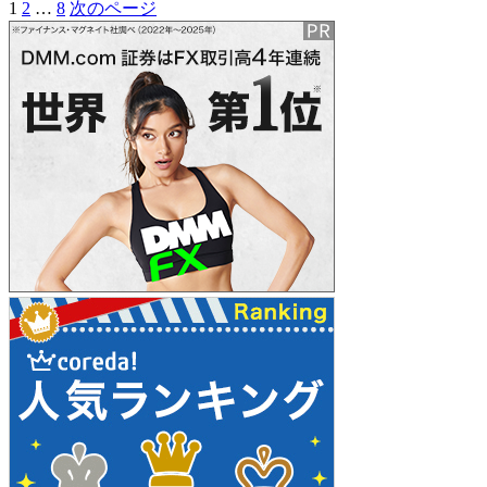
ゲ
固
固
固
1
2
…
8
次のページ
投
ー
キ
ー
定
定
定
ー
稿
ム
ペ
ペ
ペ
Spitball
&
ー
ー
ー
ナ
Sparky
ウ
ジ
ジ
ジ
に
ビ
ォ
ッ
ゲ
チ
ー
ク
リ
シ
ス
タ
ョ
ル
ン
ス
ク
リ
ー
ン
ス
ー
パ
ー