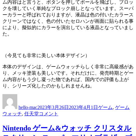
ム内容はと言うと、ボタンを押してボールを飛ばし、ブロッ
クを壊していく単純なブロック崩しとなっています。スーパ
ーカラーと呼ばれておりますが、液晶は色の付いたカラース
クリーンではなく、色の付いたセロハンが画面に貼られる事
により、擬似的にカラーを演出している液晶となっていまし
た。
（今見ても非常に美しい本体デザイン）
本体のデザインは、ゲームウォッチらしく非常に高級感があ
り、メッキ塗装も美しいです。それだけに、発売時期とゲー
ム内容がもう少し凝った物であれば、国内での評価も上が
り、シリーズ化したのかもしれませんね。
投
投
カ
稿
稿
テ
hello-mac
2023年3月26日
2023年4月1日
ゲーム
,
ゲーム
者
日:
ゴ
Nintendo
ウォッチ
,
任天堂
コメント
リ
ゲ
ー
ー
Nintendo ゲーム&ウォッチ クリスタル
ム