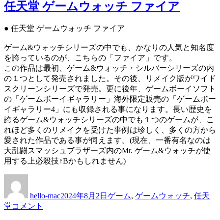
チ
堂
任天堂 ゲームウォッチ ファイア
ュ
ゲ
ウ
ー
● 任天堂 ゲームウォッチ ファイア
に
ム
ウ
ゲーム&ウォッチシリーズの中でも、かなりの人気と知名度
ォ
を誇っているのが、こちらの「ファイア」です。
ッ
この作品は最初、ゲーム&ウォッチ・シルバーシリーズの内
チ
の１つとして発売されました。その後、リメイク版がワイド
ヘ
スクリーンシリーズで発売。更に後年、ゲームボーイソフト
ル
の「ゲームボーイギャラリー」海外限定販売の「ゲームボー
メ
イギャラリー4」にも収録される事になります。長い歴史を
ッ
誇るゲーム&ウォッチシリーズの中でも１つのゲームが、こ
ト
れほど多くのリメイクを受けた事例は珍しく、多くの方から
に
愛された作品である事が伺えます。(現在、一番有名なのは
大乱闘スマッシュブラザーズ内のMr. ゲーム&ウォッチが使
用する上必殺技↑Bかもしれません)
投
投
カ
稿
稿
テ
hello-mac
2024年8月2日
ゲーム
,
ゲームウォッチ
,
任天
者
日:
ゴ
任
堂
コメント
リ
天
ー