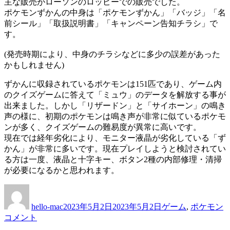
主な販売がローソンのロッピーでの販売でした。
ポケモンずかんの中身は「ポケモンずかん」「バッジ」「名
前シール」「取扱説明書」「キャンペーン告知チラシ」で
す。
(発売時期により、中身のチラシなどに多少の誤差があった
かもしれません)
ずかんに収録されているポケモンは151匹であり、ゲーム内
のクイズゲームに答えて「ミュウ」のデータを解放する事が
出来ました。しかし「リザードン」と「サイホーン」の鳴き
声の様に、初期のポケモンは鳴き声が非常に似ているポケモ
ンが多く、クイズゲームの難易度が異常に高いです。
現在では経年劣化により、モニター液晶が劣化している「ず
かん」が非常に多いです。現在プレイしようと検討されてい
る方は一度、液晶と十字キー、ボタン2種の内部修理・清掃
が必要になるかと思われます。
投
投
カ
稿
稿
テ
hello-mac
2023年5月2日
2023年5月2日
ゲーム
,
ポケモン
者
日:
ゴ
コメント
リ