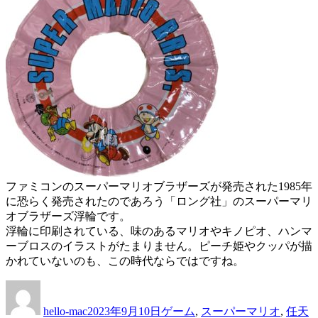
モ
ス
ン
ー
だ
パ
い
ー
す
マ
き
リ
ク
オ
ラ
ワ
ブ
ー
ポ
ル
ケ
ド
ウ
ク
ォ
ファミコンのスーパーマリオブラザーズが発売された1985年
リ
ー
に恐らく発売されたのであろう「ロング社」のスーパーマリ
ス
カ
オブラザーズ浮輪です。
マ
ー
浮輪に印刷されている、味のあるマリオやキノピオ、ハンマ
ス
ケ
ーブロスのイラストがたまりません。ピーチ姫やクッパが描
セ
ー
かれていないのも、この時代ならではですね。
ッ
ス
ト
投
投
カ
に
ぬ
稿
稿
テ
い
hello-mac
2023年9月10日
ゲーム
,
スーパーマリオ
,
任天
者
日:
ゴ