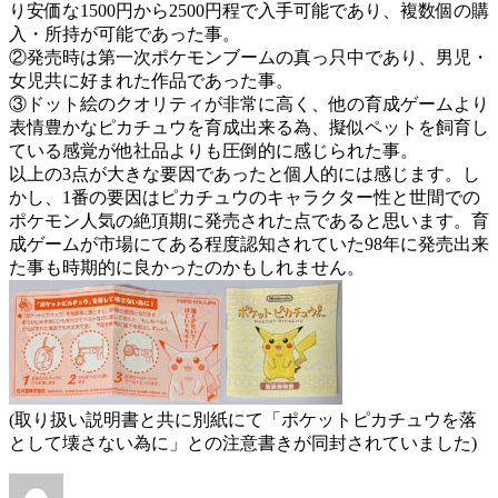
り安価な1500円から2500円程で入手可能であり、複数個の購
入・所持が可能であった事。
②発売時は第一次ポケモンブームの真っ只中であり、男児・
女児共に好まれた作品であった事。
③ドット絵のクオリティが非常に高く、他の育成ゲームより
表情豊かなピカチュウを育成出来る為、擬似ペットを飼育し
ている感覚が他社品よりも圧倒的に感じられた事。
以上の3点が大きな要因であったと個人的には感じます。し
かし、1番の要因はピカチュウのキャラクター性と世間での
ポケモン人気の絶頂期に発売された点であると思います。育
成ゲームが市場にてある程度認知されていた98年に発売出来
た事も時期的に良かったのかもしれません。
(取り扱い説明書と共に別紙にて「ポケットピカチュウを落
として壊さない為に」との注意書きが同封されていました)
投
投
カ
任