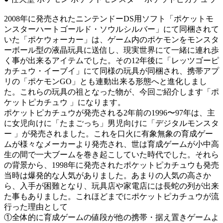
2008年に発売されたニンテンドーDS用ソフト「ポケットモ
ンスターハートゴールド・ソウルシルバー」にて同梱されて
いた「ポケウォーカー」は、ゲーム内のポケモンをモンスタ
ーボール型の液晶玩具に送信し、現実世界にて一緒に連れ歩
く事が出来るアイテムでした。その12年後に「レッツゴーピ
カチュウ・イーブイ」にて同様の玩具が同梱され、携帯アプ
リの「ポケモンGO」とも連動出来る形態へと進化しまし
た。これらの玩具の祖となった物が、今回ご紹介します「ポ
ケットピカチュウ 」になります。
ポケットピカチュウが発売される2年前の1996〜97年は、主
に女児向けに「たまごっち」男児向けに「デジタルモンスタ
ー 」が発売されました。これを口火に有象無象の育成ゲー
ムが様々なメーカーより発売され、世は育成ゲームが小中高
生の間で一大ブームを巻き起こしていた時代でした。それら
の背景から、1998年に発売されたポケットピカチュウも発売
当時は爆発的な人気がありました。あまりの人気の高さか
ら、入手が困難となり、玩具店や家電店には長蛇の列が出来
た事もありました。これほどまでにポケットピカチュウが流
行った理由として
①全体的に育成ゲームの値段が他の携帯・据え置きゲームよ