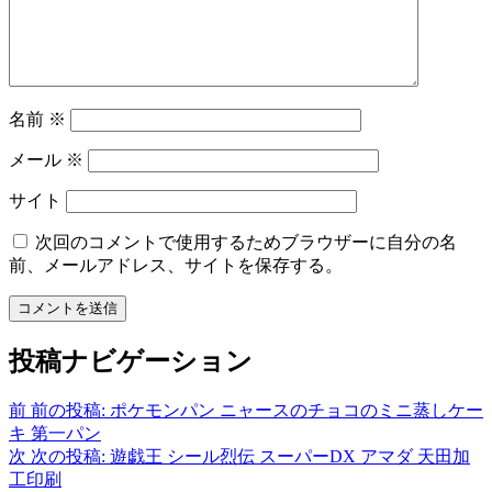
名前
※
メール
※
サイト
次回のコメントで使用するためブラウザーに自分の名
前、メールアドレス、サイトを保存する。
投稿ナビゲーション
前
前の投稿:
ポケモンパン ニャースのチョコのミニ蒸しケー
キ 第一パン
次
次の投稿:
遊戯王 シール烈伝 スーパーDX アマダ 天田加
工印刷