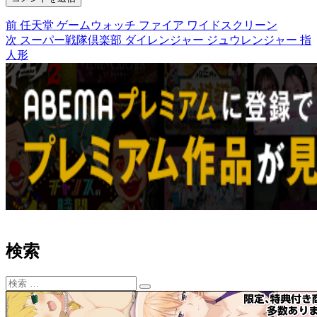
前
前
任天堂 ゲームウォッチ ファイア ワイドスクリーン
投
の
次
次
スーパー戦隊倶楽部 ダイレンジャー ジュウレンジャー 指
稿
投
の
人形
稿:
投
ナ
稿:
ビ
ゲ
ー
シ
ョ
ン
検索
検
検
索:
索