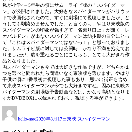
私が小学4～5年生の頃にサム・ライビ版の「スパイダーマ
ン」が公開されました。大好きなスパイダーマンがハリウッ
ドで映画化されたので、すぐに劇場にて視聴しましたが、ど
うしても馴染めませんでした。と言うのも、やはり東映版の
スパイダーマンの印象が強すぎて「名乗り口上」が無く「レ
オパルドン」が出ないスパイダーマンは幼少期の自分にとっ
て『これはスパイダーマンではないっ！』と思っておりまし
た。サムライビ版に対しては公開時、かなり不満を抱えてお
りましたが、歳を重ねるごとにこちらも、とても大好きな作
品となりました。
両スパイダーマンも今では大好きな作品ですが、どちらか１
つを選べと問われたら間違いなく東映版を選びます。やはり
子供の頃に1番最初に視聴した事もあり、思い出補正も含め
て東映スパイダーマンが今でも大好きですね。因みに東映ス
パイダーマンの劇場版予告動画などは、かなり高額となりま
すがDVDBOXに収録されており、視聴する事ができます。
投
投
カ
稿
稿
テ
hello-mac
2020年8月17日
東映 スパイダーマン
者
日:
ゴ
リ