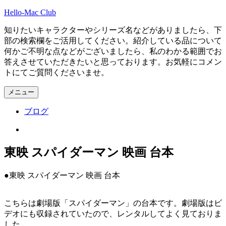
コ
Hello-Mac Club
ン
知りたいキャラクターやシリーズ名などがありましたら、下
テ
部の検索欄をご活用してください。紹介している品について
ン
何かご不明な点などがございましたら、私のわかる範囲でお
ツ
答えさせていただきたいと思っております。お気軽にコメン
へ
トにてご質問くださいませ。
ス
キ
メニュー
ッ
プ
ブログ
Instagram
東映 スパイダーマン 映画 台本
●東映 スパイダーマン 映画 台本
こちらは劇場版「スパイダーマン」の台本です。劇場版はビ
デオにも収録されていたので、レンタルしてよく見ておりま
した。