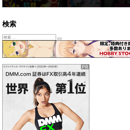
ン
検索
検
検
索:
索