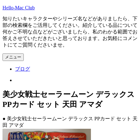
コ
Hello-Mac Club
ン
知りたいキャラクターやシリーズ名などがありましたら、下
テ
部の検索欄をご活用してください。紹介している品について
ン
何かご不明な点などがございましたら、私のわかる範囲でお
ツ
答えさせていただきたいと思っております。お気軽にコメン
へ
トにてご質問くださいませ。
ス
キ
メニュー
ッ
プ
ブログ
Instagram
美少女戦士セーラームーン デラックス
PPカード セット 天田 アマダ
● 美少女戦士セーラームーン デラックス PPカード セット 天
田 アマダ