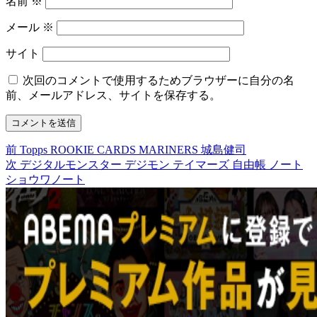
名前
※
メール
※
サイト
次回のコメントで使用するためブラウザーに自分の名
前、メールアドレス、サイトを保存する。
前
前
Topps ROOKIE CARDS MARINERS 城島健司
投
の
次
次
デジタルモンスター デジモン テイマーズ 自由帳 ノート
稿
投
の
ショウワノート
稿:
投
ナ
稿:
ビ
ゲ
ー
シ
ョ