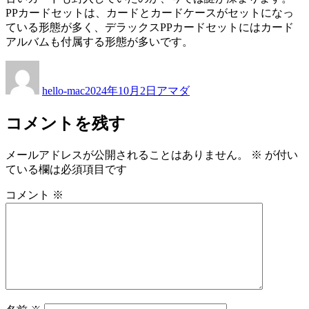
PPカードセットは、カードとカードケースがセットになっ
ている形態が多く、デラックスPPカードセットにはカード
アルバムも付属する形態が多いです。
投
投
カ
稿
稿
テ
hello-mac
2024年10月2日
アマダ
者
日:
ゴ
リ
コメントを残す
ー
メールアドレスが公開されることはありません。
※
が付い
ている欄は必須項目です
コメント
※