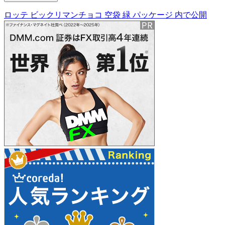
ロッテ ビックリマンチョコ 空袋 緑 パッケージ
内で公開
投
稿
ナ
ビ
ゲ
ー
シ
ョ
ン