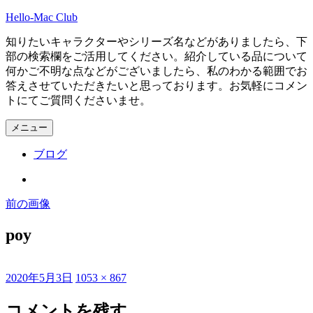
Hello-Mac Club
コ
ン
知りたいキャラクターやシリーズ名などがありましたら、下
テ
部の検索欄をご活用してください。紹介している品について
ン
何かご不明な点などがございましたら、私のわかる範囲でお
ツ
答えさせていただきたいと思っております。お気軽にコメン
へ
トにてご質問くださいませ。
ス
キ
メニュー
ッ
プ
ブログ
Instagram
前の画像
poy
投
2020年5月3日
フ
1053 × 867
稿
ル
日:
サ
コメントを残す