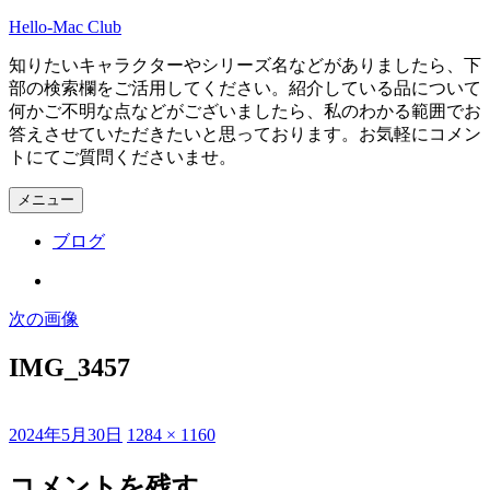
コ
Hello-Mac Club
ン
知りたいキャラクターやシリーズ名などがありましたら、下
テ
部の検索欄をご活用してください。紹介している品について
ン
何かご不明な点などがございましたら、私のわかる範囲でお
ツ
答えさせていただきたいと思っております。お気軽にコメン
へ
トにてご質問くださいませ。
ス
キ
メニュー
ッ
プ
ブログ
Instagram
次の画像
IMG_3457
投
フ
2024年5月30日
1284 × 1160
稿
ル
日:
サ
コメントを残す