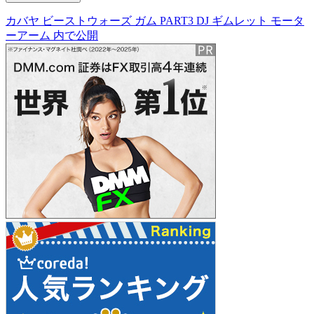
カバヤ ビーストウォーズ ガム PART3 DJ ギムレット モータ
投
ーアーム
内で公開
稿
ナ
ビ
ゲ
ー
シ
ョ
ン