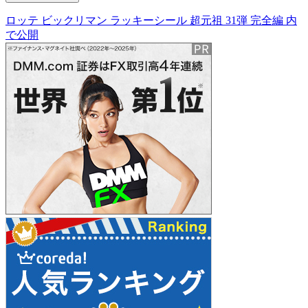
ロッテ ビックリマン ラッキーシール 超元祖 31弾 完全編
内
投
で公開
稿
ナ
ビ
ゲ
ー
シ
ョ
ン