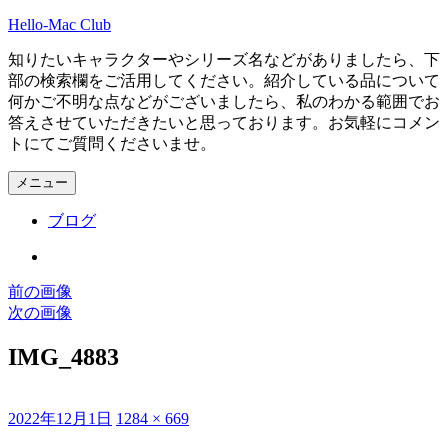
コ
Hello-Mac Club
ン
知りたいキャラクターやシリーズ名などがありましたら、下
テ
部の検索欄をご活用してください。紹介している品について
ン
何かご不明な点などがございましたら、私のわかる範囲でお
ツ
答えさせていただきたいと思っております。お気軽にコメン
へ
トにてご質問くださいませ。
ス
キ
メニュー
ッ
プ
ブログ
Instagram
前の画像
次の画像
IMG_4883
投
フ
2022年12月1日
1284 × 669
稿
ル