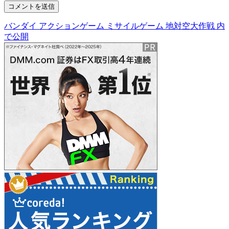
バンダイ アクションゲーム ミサイルゲーム 地対空大作戦
内
投
で公開
稿
ナ
ビ
ゲ
ー
シ
ョ
ン