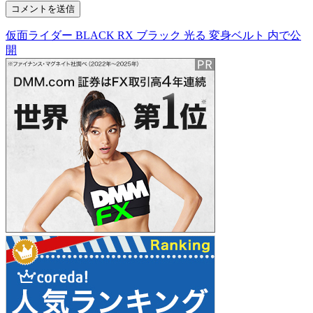
仮面ライダー BLACK RX ブラック 光る 変身ベルト
内で公
投
開
稿
ナ
ビ
ゲ
ー
シ
ョ
ン