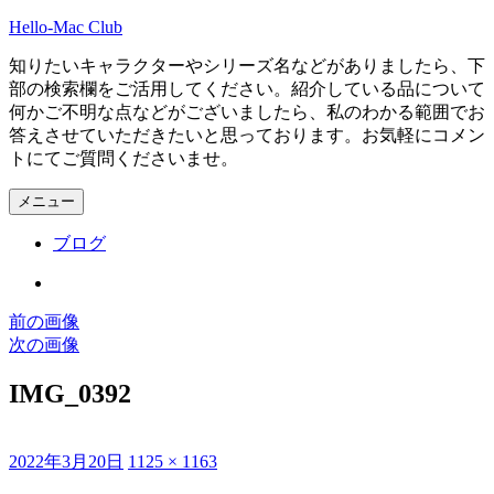
コ
Hello-Mac Club
ン
知りたいキャラクターやシリーズ名などがありましたら、下
テ
部の検索欄をご活用してください。紹介している品について
ン
何かご不明な点などがございましたら、私のわかる範囲でお
ツ
答えさせていただきたいと思っております。お気軽にコメン
へ
トにてご質問くださいませ。
ス
キ
メニュー
ッ
プ
ブログ
Instagram
前の画像
次の画像
IMG_0392
投
フ
2022年3月20日
1125 × 1163
稿
ル