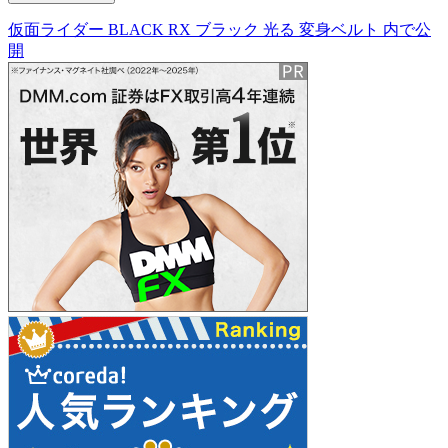
仮面ライダー BLACK RX ブラック 光る 変身ベルト
内で公
投
開
稿
ナ
ビ
ゲ
ー
シ
ョ
ン