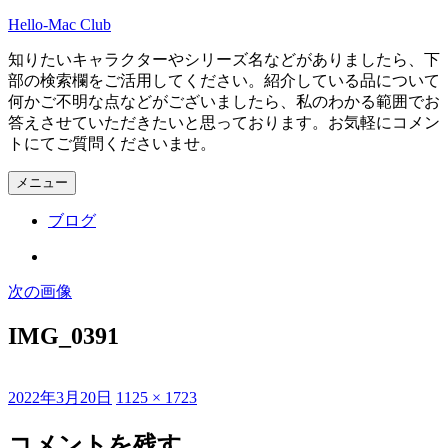
コ
Hello-Mac Club
ン
知りたいキャラクターやシリーズ名などがありましたら、下
テ
部の検索欄をご活用してください。紹介している品について
ン
何かご不明な点などがございましたら、私のわかる範囲でお
ツ
答えさせていただきたいと思っております。お気軽にコメン
へ
トにてご質問くださいませ。
ス
キ
メニュー
ッ
プ
ブログ
Instagram
次の画像
IMG_0391
投
フ
2022年3月20日
1125 × 1723
稿
ル
日:
サ
コメントを残す