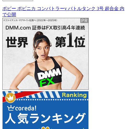
ポピー ポピニカ コンバトラーv バトルタンク 3号 超合金
内
投
で公開
稿
ナ
ビ
ゲ
ー
シ
ョ
ン