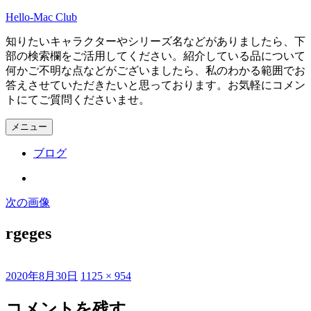
コ
Hello-Mac Club
ン
知りたいキャラクターやシリーズ名などがありましたら、下
テ
部の検索欄をご活用してください。紹介している品について
ン
何かご不明な点などがございましたら、私のわかる範囲でお
ツ
答えさせていただきたいと思っております。お気軽にコメン
へ
トにてご質問くださいませ。
ス
キ
メニュー
ッ
プ
ブログ
Instagram
次の画像
rgeges
投
フ
2020年8月30日
1125 × 954
稿
ル
日:
サ
コメントを残す