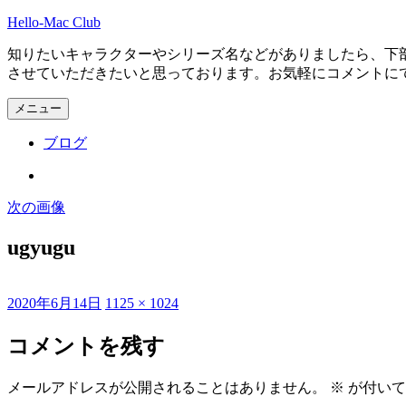
コ
Hello-Mac Club
ン
知りたいキャラクターやシリーズ名などがありましたら、下
テ
させていただきたいと思っております。お気軽にコメントに
ン
ツ
メニュー
へ
ス
ブログ
キ
ッ
Instagram
プ
次の画像
ugyugu
投
フ
2020年6月14日
1125 × 1024
稿
ル
日:
サ
コメントを残す
イ
ズ
メールアドレスが公開されることはありません。
※
が付いて