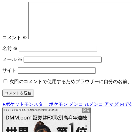
コメント
※
名前
※
メール
※
サイト
次回のコメントで使用するためブラウザーに自分の名前、
●ポケットモンスター ポケモン メンコ 丸メンコ アマダ
内で
投
稿
ナ