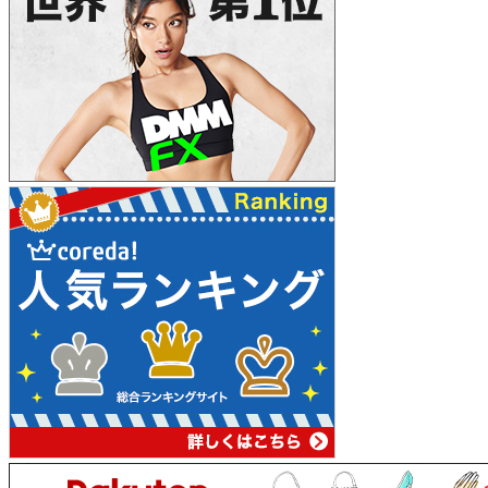
ビ
ゲ
ー
シ
ョ
ン