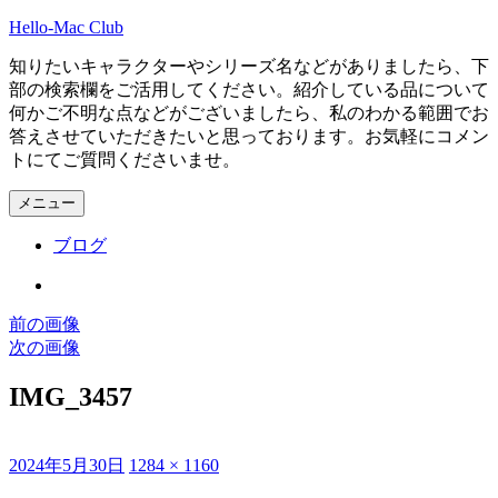
コ
Hello-Mac Club
ン
知りたいキャラクターやシリーズ名などがありましたら、下
テ
部の検索欄をご活用してください。紹介している品について
ン
何かご不明な点などがございましたら、私のわかる範囲でお
ツ
答えさせていただきたいと思っております。お気軽にコメン
へ
トにてご質問くださいませ。
ス
キ
メニュー
ッ
プ
ブログ
Instagram
前の画像
次の画像
IMG_3457
投
フ
2024年5月30日
1284 × 1160
稿
ル