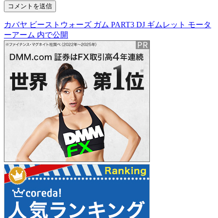
カバヤ ビーストウォーズ ガム PART3 DJ ギムレット モータ
投
ーアーム
内で公開
稿
ナ
ビ
ゲ
ー
シ
ョ
ン