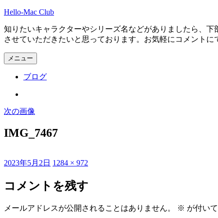
コ
Hello-Mac Club
ン
知りたいキャラクターやシリーズ名などがありましたら、下
テ
させていただきたいと思っております。お気軽にコメントに
ン
ツ
メニュー
へ
ス
ブログ
キ
ッ
Instagram
プ
次の画像
IMG_7467
投
フ
2023年5月2日
1284 × 972
稿
ル
日:
サ
コメントを残す
イ
ズ
メールアドレスが公開されることはありません。
※
が付いて