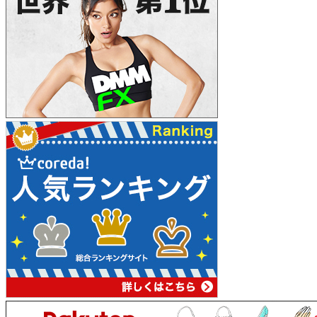
ビ
ゲ
ー
シ
ョ
ン