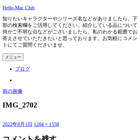
コ
Hello-Mac Club
ン
知りたいキャラクターやシリーズ名などがありましたら、下
テ
部の検索欄をご活用してください。紹介している品について
ン
何かご不明な点などがございましたら、私のわかる範囲でお
ツ
答えさせていただきたいと思っております。お気軽にコメン
へ
トにてご質問くださいませ。
ス
キ
メニュー
ッ
プ
ブログ
Instagram
前の画像
IMG_2702
投
フ
2022年8月1日
1284 × 1558
稿
ル
日:
サ
コメントを残す