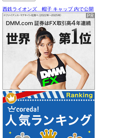
西鉄ライオンズ 帽子 キャップ
内で公開
投
稿
ナ
ビ
ゲ
ー
シ
ョ
ン