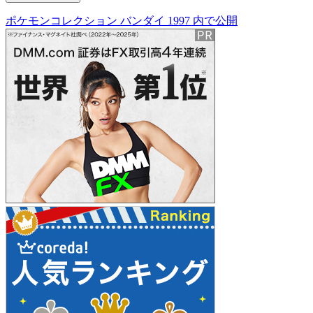
ポケモンコレクション バンダイ 1997
内で公開
投
稿
ナ
ビ
ゲ
ー
シ
ョ
ン