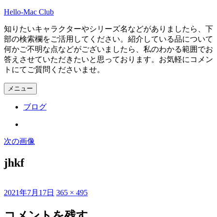
コ
Hello-Mac Club
ン
知りたいキャラクターやシリーズ名などがありましたら、下
テ
部の検索欄をご活用してください。紹介している品について
ン
何かご不明な点などがございましたら、私のわかる範囲でお
ツ
答えさせていただきたいと思っております。お気軽にコメン
へ
トにてご質問くださいませ。
ス
キ
メニュー
ッ
プ
ブログ
Instagram
次の画像
jhkf
投
フ
2021年7月17日
365 × 495
稿
ル
日:
サ
コメントを残す