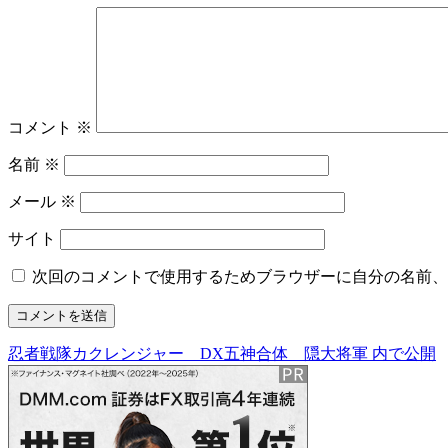
コメント
※
名前
※
メール
※
サイト
次回のコメントで使用するためブラウザーに自分の名前、
忍者戦隊カクレンジャー DX五神合体 隠大将軍
内で公開
投
稿
ナ