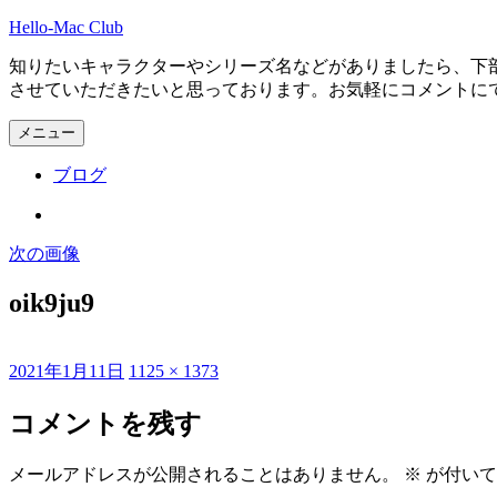
コ
Hello-Mac Club
ン
知りたいキャラクターやシリーズ名などがありましたら、下
テ
させていただきたいと思っております。お気軽にコメントに
ン
ツ
メニュー
へ
ス
ブログ
キ
ッ
Instagram
プ
次の画像
oik9ju9
投
フ
2021年1月11日
1125 × 1373
稿
ル
日:
サ
コメントを残す
イ
ズ
メールアドレスが公開されることはありません。
※
が付いて