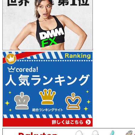
ビ
ゲ
ー
シ
ョ
ン