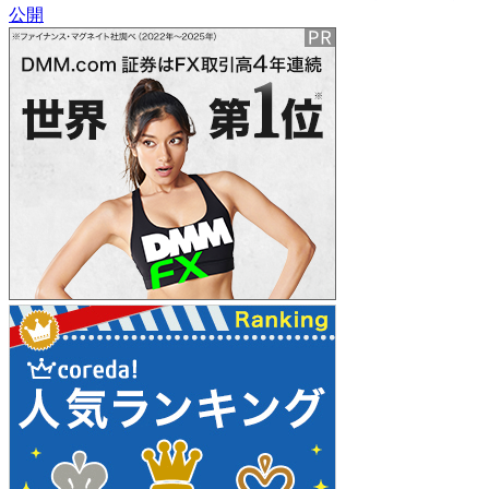
公開
稿
ナ
ビ
ゲ
ー
シ
ョ
ン