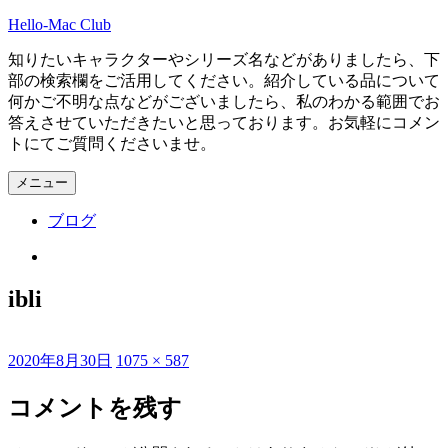
コ
Hello-Mac Club
ン
知りたいキャラクターやシリーズ名などがありましたら、下
テ
部の検索欄をご活用してください。紹介している品について
ン
何かご不明な点などがございましたら、私のわかる範囲でお
ツ
答えさせていただきたいと思っております。お気軽にコメン
へ
トにてご質問くださいませ。
ス
キ
メニュー
ッ
プ
ブログ
Instagram
ibli
投
フ
2020年8月30日
1075 × 587
稿
ル
日:
サ
コメントを残す
イ
ズ