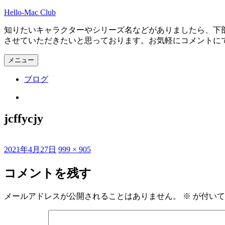
コ
Hello-Mac Club
ン
知りたいキャラクターやシリーズ名などがありましたら、下
テ
させていただきたいと思っております。お気軽にコメントに
ン
ツ
メニュー
へ
ス
ブログ
キ
ッ
Instagram
プ
jcffycjy
投
フ
2021年4月27日
999 × 905
稿
ル
日:
サ
コメントを残す
イ
ズ
メールアドレスが公開されることはありません。
※
が付いて