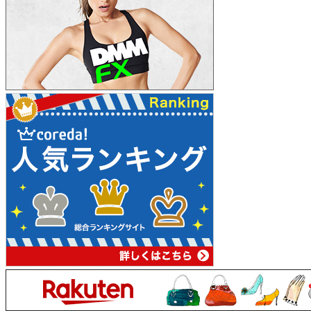
ゲ
ー
シ
ョ
ン